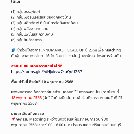
ได้แก่
(1) กลุ่มบรรจุภัณฑ์
(2) กลุ่มเฟอร์นิเจอร์และของตกแต่งบ้าน
(3) กลุ่มผลิตภัณฑ์ ที่เป็นมิตรต่อสิ่งแวดล้อม
(4) กลุ่มพลังงานทดแทน
(5) กลุ่มแฟชั่นและความงาม
(6) กลุ่มสินค้าอาหาร
เข้าร่วมโครงการ INNOMARKET SCALE UP ปี 2568 เพื่อ Matching
กับผู้ประกอบการ ในการให้คำปรึกษา เจรจาจับคู่ และพัฒนาโครงการร่วมกัน
ลงทะเบียนแสดงความสนใจได้ที่
https://forms.gle/YdHJokvw7kuQoUZB7
ตั้งแต่วันนี้ ถึงวันที่ 10 พฤษภาคม 2568
แจ้งผลการคัดเลือกทางอีเมลส่วนบุคคลที่ใช้ในการลงทะเบียน ภายในวันที่
18 พฤษภาคม 2568
(นักวิจัยต้องยืนยันการเข้าร่วมกิจกรรมภายในวันที่ 23
พฤษภาคม 2568)
รายละเอียดกิจกรรม
กิจกรรม Matching ระหว่างนักวิจัยและผู้ประกอบการ วันที่ 30
พฤษภาคม 2568 เวลา 9.00-16.00 น. ณ โรงแรมแกรนด์ริชมอนด์ นนทบุรี