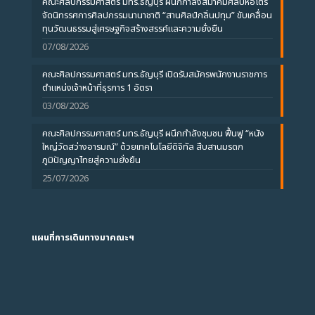
คณะศิลปกรรมศาสตร์ มทร.ธัญบุรี ผนึกกำลังสมาคมศิลป์หอไตร
จัดนิทรรศการศิลปกรรมนานาชาติ “สานศิลป์กลิ่นปทุม” ขับเคลื่อน
ทุนวัฒนธรรมสู่เศรษฐกิจสร้างสรรค์และความยั่งยืน
07/08/2026
คณะศิลปกรรมศาสตร์ มทร.ธัญบุรี เปิดรับสมัครพนักงานราชการ
ตำแหน่งเจ้าหน้าที่ธุรการ 1 อัตรา
03/08/2026
คณะศิลปกรรมศาสตร์ มทร.ธัญบุรี ผนึกกำลังชุมชน ฟื้นฟู “หนัง
ใหญ่วัดสว่างอารมณ์” ด้วยเทคโนโลยีดิจิทัล สืบสานมรดก
ภูมิปัญญาไทยสู่ความยั่งยืน
25/07/2026
แผนที่การเดินทางมาคณะฯ