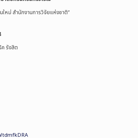
ุ่นใหม่ สำนักงานการวิจัยแห่งชาติ”
8
์ค รังสิต
fAWtdmfkDRA