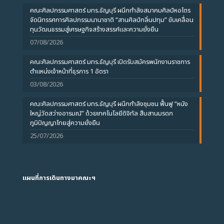
คณะศิลปกรรมศาสตร์ มทร.ธัญบุรี ผนึกกำลังสมาคมศิลป์หอไตร
จัดนิทรรศการศิลปกรรมนานาชาติ “สานศิลป์กลิ่นปทุม” ขับเคลื่อน
ทุนวัฒนธรรมสู่เศรษฐกิจสร้างสรรค์และความยั่งยืน
07/08/2026
คณะศิลปกรรมศาสตร์ มทร.ธัญบุรี เปิดรับสมัครพนักงานราชการ
ตำแหน่งเจ้าหน้าที่ธุรการ 1 อัตรา
03/08/2026
คณะศิลปกรรมศาสตร์ มทร.ธัญบุรี ผนึกกำลังชุมชน ฟื้นฟู “หนัง
ใหญ่วัดสว่างอารมณ์” ด้วยเทคโนโลยีดิจิทัล สืบสานมรดก
ภูมิปัญญาไทยสู่ความยั่งยืน
25/07/2026
แผนที่การเดินทางมาคณะฯ