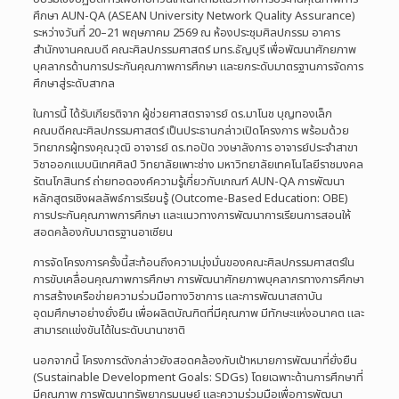
ศึกษา AUN-QA (ASEAN University Network Quality Assurance)
ระหว่างวันที่ 20–21 พฤษภาคม 2569 ณ ห้องประชุมศิลปกรรม อาคาร
สำนักงานคณบดี คณะศิลปกรรมศาสตร์ มทร.ธัญบุรี เพื่อพัฒนาศักยภาพ
บุคลากรด้านการประกันคุณภาพการศึกษา และยกระดับมาตรฐานการจัดการ
ศึกษาสู่ระดับสากล
ในการนี้ ได้รับเกียรติจาก ผู้ช่วยศาสตราจารย์ ดร.มาโนช บุญทองเล็ก
คณบดีคณะศิลปกรรมศาสตร์ เป็นประธานกล่าวเปิดโครงการ พร้อมด้วย
วิทยากรผู้ทรงคุณวุฒิ อาจารย์ ดร.ทอปัด วงษาลังการ อาจารย์ประจำสาขา
วิชาออกแบบนิเทศศิลป์ วิทยาลัยเพาะช่าง มหาวิทยาลัยเทคโนโลยีราชมงคล
รัตนโกสินทร์ ถ่ายทอดองค์ความรู้เกี่ยวกับเกณฑ์ AUN-QA การพัฒนา
หลักสูตรเชิงผลลัพธ์การเรียนรู้ (Outcome-Based Education: OBE)
การประกันคุณภาพการศึกษา และแนวทางการพัฒนาการเรียนการสอนให้
สอดคล้องกับมาตรฐานอาเซียน
การจัดโครงการครั้งนี้สะท้อนถึงความมุ่งมั่นของคณะศิลปกรรมศาสตร์ใน
การขับเคลื่อนคุณภาพการศึกษา การพัฒนาศักยภาพบุคลากรทางการศึกษา
การสร้างเครือข่ายความร่วมมือทางวิชาการ และการพัฒนาสถาบัน
อุดมศึกษาอย่างยั่งยืน เพื่อผลิตบัณฑิตที่มีคุณภาพ มีทักษะแห่งอนาคต และ
สามารถแข่งขันได้ในระดับนานาชาติ
นอกจากนี้ โครงการดังกล่าวยังสอดคล้องกับเป้าหมายการพัฒนาที่ยั่งยืน
(Sustainable Development Goals: SDGs) โดยเฉพาะด้านการศึกษาที่
มีคุณภาพ การพัฒนาทรัพยากรมนุษย์ และความร่วมมือเพื่อการพัฒนา