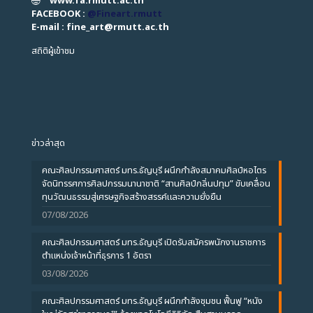
www.fa.rmutt.ac.th
FACEBOOK :
@Fineart.rmutt
E-mail : fine_art
@
rmutt.ac.th
สถิติผู้เข้าชม
ข่าวล่าสุด
คณะศิลปกรรมศาสตร์ มทร.ธัญบุรี ผนึกกำลังสมาคมศิลป์หอไตร
จัดนิทรรศการศิลปกรรมนานาชาติ “สานศิลป์กลิ่นปทุม” ขับเคลื่อน
ทุนวัฒนธรรมสู่เศรษฐกิจสร้างสรรค์และความยั่งยืน
07/08/2026
คณะศิลปกรรมศาสตร์ มทร.ธัญบุรี เปิดรับสมัครพนักงานราชการ
ตำแหน่งเจ้าหน้าที่ธุรการ 1 อัตรา
03/08/2026
คณะศิลปกรรมศาสตร์ มทร.ธัญบุรี ผนึกกำลังชุมชน ฟื้นฟู “หนัง