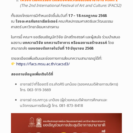
โครงการมหกรรมการแสดงศิลปวัฒนธรรมนานาชาติ ครั้งที่ 2
(The 2nd International Festival of Art and Culture: IFACS2)
ทั้งสองโครงการมีกำหนดจัดขึ้นในวันที่
17 – 18 กรกฎาคม 2568
ณ
โรงละครกันทราเธียร์เตอร์
คณะศิลปกรรมศาสตร์และวัฒนธรรม
ศาสตร์ มหาวิทยาลัยมหาสารคาม
ในการนี้ คณะฯ ขอเรียนเชิญนักวิจัย นักสร้างสรรค์ และผู้สนใจ ร่วมนำเสนอ
ผลงาน
บทความวิจัย บทความวิชาการ หรือผลงานสร้างสรรค์
โดย
สามารถส่ง
แบบตอบรับภายในวันที่ 10 มิถุนายน 2568
รายละเอียดเพิ่มเติมและช่องทางการส่งบทความสามารถดูได้ที่:
https://facs.msu.ac.th/cacsd3/
สอบถามข้อมูลเพิ่มเติมได้ที่
อาจารย์ว่าที่ร้อยตรี ดร.เกิดศิริ นกน้อย (รองคณบดีฝ่ายการบริหาร)
โทร. 063-919-3669
อาจารย์ ดร.คฑาวุธ มาป้อง (ผู้ช่วยคณบดีฝ่ายการศึกษาและ
นวัตกรรมการเรียนรู้) โทร. 081-873-8418