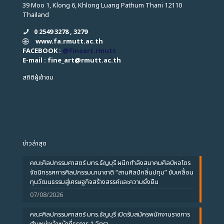
39 Moo 1, Klong 6, Khlong Luang Pathum Thani 12110
Thailand
0 2549 3278 , 3279
www.fa.rmutt.ac.th
FACEBOOK :
@Fineart.rmutt
E-mail : fine_art
@
rmutt.ac.th
สถิติผู้เข้าชม
ข่าวล่าสุด
คณะศิลปกรรมศาสตร์ มทร.ธัญบุรี ผนึกกำลังสมาคมศิลป์หอไตร
จัดนิทรรศการศิลปกรรมนานาชาติ “สานศิลป์กลิ่นปทุม” ขับเคลื่อน
ทุนวัฒนธรรมสู่เศรษฐกิจสร้างสรรค์และความยั่งยืน
07/08/2026
คณะศิลปกรรมศาสตร์ มทร.ธัญบุรี เปิดรับสมัครพนักงานราชการ