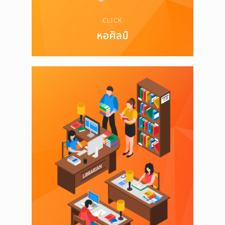
CLICK
หอศิลป์