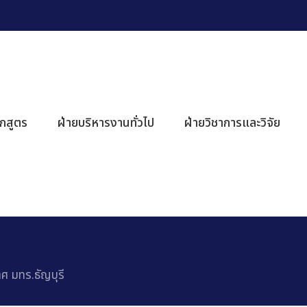
ักสูตร
ฝ่ายบริหารงานทั่วไป
ฝ่ายวิชาการและวิจัย
ศ มทร.ธัญบุรี