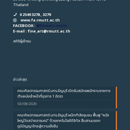
Thailand
0 2549 3278 , 3279
www.fa.rmutt.ac.th
FACEBOOK :
@Fineart.rmutt
E-mail : fine_art
@
rmutt.ac.th
สถิติผู้เข้าชม
ข่าวล่าสุด
คณะศิลปกรรมศาสตร์ มทร.ธัญบุรี เปิดรับสมัครพนักงานราชการ
ตำแหน่งเจ้าหน้าที่ธุรการ 1 อัตรา
03/08/2026
คณะศิลปกรรมศาสตร์ มทร.ธัญบุรี ผนึกกำลังชุมชน ฟื้นฟู “หนัง
ใหญ่วัดสว่างอารมณ์” ด้วยเทคโนโลยีดิจิทัล สืบสานมรดก
ภูมิปัญญาไทยสู่ความยั่งยืน