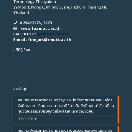
Technology Thanyaburi
39 Moo 1, Klong 6, Khlong Luang Pathum Thani 12110
Thailand
0 2549 3278 , 3279
www.fa.rmutt.ac.th
FACEBOOK :
@Fineart.rmutt
E-mail : fine_art
@
rmutt.ac.th
สถิติผู้เข้าชม
ข่าวล่าสุด
คณะศิลปกรรมศาสตร์ มทร.ธัญบุรี ผนึกกำลังสมาคมศิลป์หอไตร
จัดนิทรรศการศิลปกรรมนานาชาติ “สานศิลป์กลิ่นปทุม” ขับเคลื่อน
ทุนวัฒนธรรมสู่เศรษฐกิจสร้างสรรค์และความยั่งยืน
07/08/2026
คณะศิลปกรรมศาสตร์ มทร.ธัญบุรี เปิดรับสมัครพนักงานราชการ