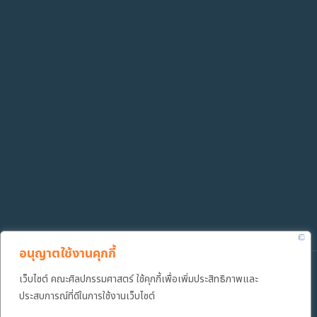
อนุญาตใช้งานคุกกี้
เว็บไซต์ คณะศิลปกรรมศาสตร์ ใช้คุกกี้เพื่อเพิ่มประสิทธิภาพและ
Copyright ©️ 2022 คณะศิลปกรรมศาสตร์ มหาวิทยาลัยเทคโนโลยีราช
มงคลธัญบุรี
ประสบการณ์ที่ดีในการใช้งานเว็บไซต์