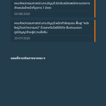
คณะศิลปกรรมศาสตร์ มทร.ธัญบุรี เปิดรับสมัครพนักงานราชการ
ตำแหน่งเจ้าหน้าที่ธุรการ 1 อัตรา
03/08/2026
คณะศิลปกรรมศาสตร์ มทร.ธัญบุรี ผนึกกำลังชุมชน ฟื้นฟู “หนัง
ใหญ่วัดสว่างอารมณ์” ด้วยเทคโนโลยีดิจิทัล สืบสานมรดก
ภูมิปัญญาไทยสู่ความยั่งยืน
25/07/2026
แผนที่การเดินทางมาคณะฯ