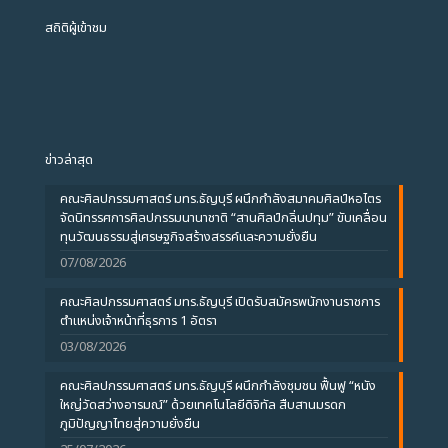
สถิติผู้เข้าชม
ข่าวล่าสุด
คณะศิลปกรรมศาสตร์ มทร.ธัญบุรี ผนึกกำลังสมาคมศิลป์หอไตร
จัดนิทรรศการศิลปกรรมนานาชาติ “สานศิลป์กลิ่นปทุม” ขับเคลื่อน
ทุนวัฒนธรรมสู่เศรษฐกิจสร้างสรรค์และความยั่งยืน
07/08/2026
คณะศิลปกรรมศาสตร์ มทร.ธัญบุรี เปิดรับสมัครพนักงานราชการ
ตำแหน่งเจ้าหน้าที่ธุรการ 1 อัตรา
03/08/2026
คณะศิลปกรรมศาสตร์ มทร.ธัญบุรี ผนึกกำลังชุมชน ฟื้นฟู “หนัง
ใหญ่วัดสว่างอารมณ์” ด้วยเทคโนโลยีดิจิทัล สืบสานมรดก
ภูมิปัญญาไทยสู่ความยั่งยืน