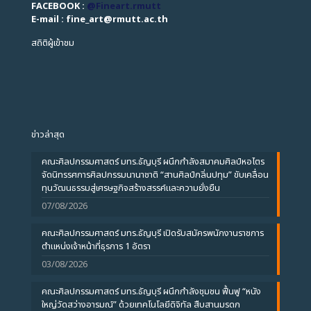
FACEBOOK :
@Fineart.rmutt
E-mail : fine_art
@
rmutt.ac.th
สถิติผู้เข้าชม
ข่าวล่าสุด
คณะศิลปกรรมศาสตร์ มทร.ธัญบุรี ผนึกกำลังสมาคมศิลป์หอไตร
จัดนิทรรศการศิลปกรรมนานาชาติ “สานศิลป์กลิ่นปทุม” ขับเคลื่อน
ทุนวัฒนธรรมสู่เศรษฐกิจสร้างสรรค์และความยั่งยืน
07/08/2026
คณะศิลปกรรมศาสตร์ มทร.ธัญบุรี เปิดรับสมัครพนักงานราชการ
ตำแหน่งเจ้าหน้าที่ธุรการ 1 อัตรา
03/08/2026
คณะศิลปกรรมศาสตร์ มทร.ธัญบุรี ผนึกกำลังชุมชน ฟื้นฟู “หนัง
ใหญ่วัดสว่างอารมณ์” ด้วยเทคโนโลยีดิจิทัล สืบสานมรดก