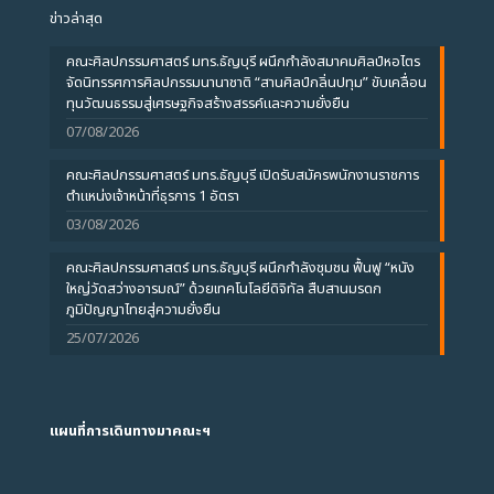
ข่าวล่าสุด
คณะศิลปกรรมศาสตร์ มทร.ธัญบุรี ผนึกกำลังสมาคมศิลป์หอไตร
จัดนิทรรศการศิลปกรรมนานาชาติ “สานศิลป์กลิ่นปทุม” ขับเคลื่อน
ทุนวัฒนธรรมสู่เศรษฐกิจสร้างสรรค์และความยั่งยืน
07/08/2026
คณะศิลปกรรมศาสตร์ มทร.ธัญบุรี เปิดรับสมัครพนักงานราชการ
ตำแหน่งเจ้าหน้าที่ธุรการ 1 อัตรา
03/08/2026
คณะศิลปกรรมศาสตร์ มทร.ธัญบุรี ผนึกกำลังชุมชน ฟื้นฟู “หนัง
ใหญ่วัดสว่างอารมณ์” ด้วยเทคโนโลยีดิจิทัล สืบสานมรดก
ภูมิปัญญาไทยสู่ความยั่งยืน
25/07/2026
แผนที่การเดินทางมาคณะฯ