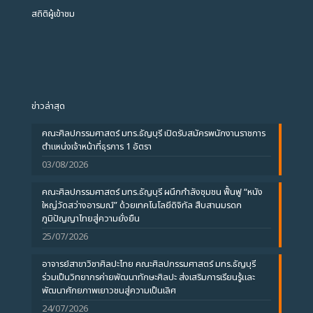
สถิติผู้เข้าชม
ข่าวล่าสุด
คณะศิลปกรรมศาสตร์ มทร.ธัญบุรี เปิดรับสมัครพนักงานราชการ
ตำแหน่งเจ้าหน้าที่ธุรการ 1 อัตรา
03/08/2026
คณะศิลปกรรมศาสตร์ มทร.ธัญบุรี ผนึกกำลังชุมชน ฟื้นฟู “หนัง
ใหญ่วัดสว่างอารมณ์” ด้วยเทคโนโลยีดิจิทัล สืบสานมรดก
ภูมิปัญญาไทยสู่ความยั่งยืน
25/07/2026
อาจารย์สาขาวิชาศิลปะไทย คณะศิลปกรรมศาสตร์ มทร.ธัญบุรี
ร่วมเป็นวิทยากรค่ายพัฒนาทักษะศิลปะ ส่งเสริมการเรียนรู้และ
พัฒนาศักยภาพเยาวชนสู่ความเป็นเลิศ
24/07/2026