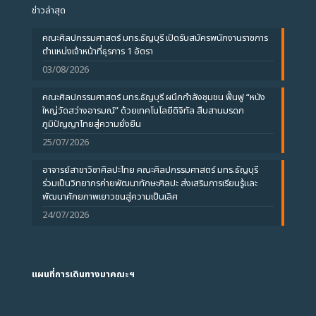
ข่าวล่าสุด
คณะศิลปกรรมศาสตร์ มทร.ธัญบุรี เปิดรับสมัครพนักงานราชการ
ตำแหน่งเจ้าหน้าที่ธุรการ 1 อัตรา
03/08/2026
คณะศิลปกรรมศาสตร์ มทร.ธัญบุรี ผนึกกำลังชุมชน ฟื้นฟู “หนัง
ใหญ่วัดสว่างอารมณ์” ด้วยเทคโนโลยีดิจิทัล สืบสานมรดก
ภูมิปัญญาไทยสู่ความยั่งยืน
25/07/2026
อาจารย์สาขาวิชาศิลปะไทย คณะศิลปกรรมศาสตร์ มทร.ธัญบุรี
ร่วมเป็นวิทยากรค่ายพัฒนาทักษะศิลปะ ส่งเสริมการเรียนรู้และ
พัฒนาศักยภาพเยาวชนสู่ความเป็นเลิศ
24/07/2026
แผนที่การเดินทางมาคณะฯ