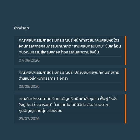
ข่าวล่าสุด
คณะศิลปกรรมศาสตร์ มทร.ธัญบุรี ผนึกกำลังสมาคมศิลป์หอไตร
จัดนิทรรศการศิลปกรรมนานาชาติ “สานศิลป์กลิ่นปทุม” ขับเคลื่อน
ทุนวัฒนธรรมสู่เศรษฐกิจสร้างสรรค์และความยั่งยืน
07/08/2026
คณะศิลปกรรมศาสตร์ มทร.ธัญบุรี เปิดรับสมัครพนักงานราชการ
ตำแหน่งเจ้าหน้าที่ธุรการ 1 อัตรา
03/08/2026
คณะศิลปกรรมศาสตร์ มทร.ธัญบุรี ผนึกกำลังชุมชน ฟื้นฟู “หนัง
ใหญ่วัดสว่างอารมณ์” ด้วยเทคโนโลยีดิจิทัล สืบสานมรดก
ภูมิปัญญาไทยสู่ความยั่งยืน
25/07/2026