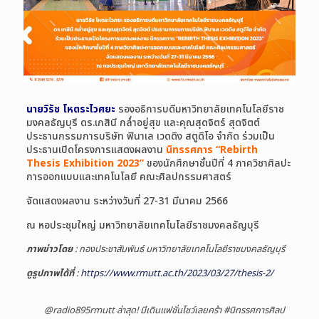
นายวิรัช โหตระไวศยะ
รองอธิการบดีมหาวิทยาลัยเทคโนโลยีราช
มงคลธัญบุรี ดร.เกสินี กล่ำอยู่สุข และคุณสุดจิตร์ สุดจิตต์
ประธานกรรมการบริษัท ฟินาเล เวดดิง สตูดิโอ จำกัด ร่วมเป็น
ประธานเปิดโครงการแสดงผลงาน
นิทรรศการ “Rebirth
Thesis Exhibition 2023”
ของนักศึกษาชั้นปีที่ 4 ภาควิชาศิลปะ
การออกแบบและเทคโนโลยี คณะศิลปกรรมศาสตร์
จัดแสดงผลงาน ระหว่างวันที่ 27-31 มีนาคม 2566
ณ หอประชุมใหญ่ มหาวิทยาลัยเทคโนโลยีราชมงคลธัญบุรี
ภาพข่าวโดย
: กองประชาสัมพันธ์ มหาวิทยาลัยเทคโนโลยีราชมงคลธัญบุรี
ดูรูปภาพได้ที่
:
https://www.rmutt.ac.th/2023/03/27/thesis-2/
@radio895rmutt
ล่าสุด!​ มีเดินแฟชั่น​โชว์​เลยคร้า​
#นิทรรศการศิลป