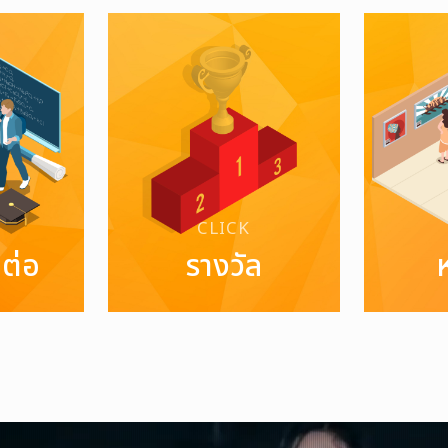
CLICK
าต่อ
รางวัล