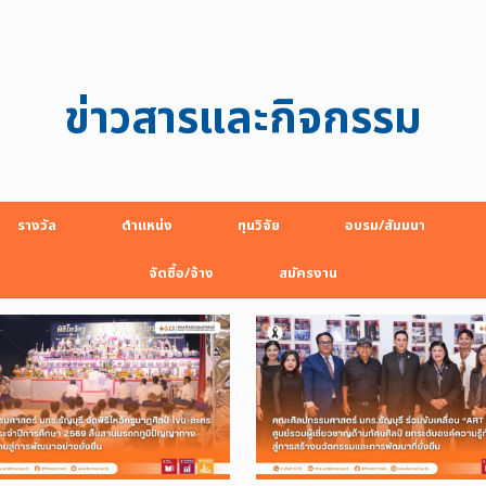
ข่าวสารและกิจกรรม
รางวัล
ตำแหน่ง
ทุนวิจัย
อบรม/สัมมนา
จัดซื้อ/จ้าง
สมัครงาน