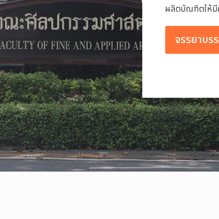
ผลิตบัณฑิตให้ม
จรรยาบรร