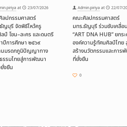
in.piriya
at
23/07/2026
Admin.piriya
at
22/07/2
ิลปกรรมศาสตร์
คณะศิลปกรรมศาสตร์
ัญบุรี จัดพิธีไหว้ครู
มทร.ธัญบุรี ร่วมขับเคลื่อ
ิลป์ โขน–ละคร และดนตรี
“ART DNA HUB” ยกระด
ำปีการศึกษา ๒๕๖๙
องค์ความรู้ทัศนศิลป์ไทย ส
านมรดกภูมิปัญญาทาง
สร้างนวัตกรรมและการพ
ธรรมไทยสู่การพัฒนา
ที่ยั่งยืน
ยั่งยืน
0