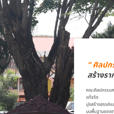
“ ศิลปก
สร้างรา
คณะศิลปกรรมศาส
แท้จริง
มุ่งสร้างสรรค์
บนพื้นฐานของเ