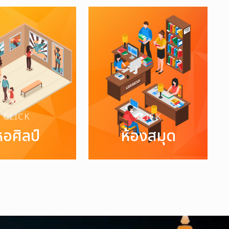
CLICK
CLICK
หอศิลป์
ห้องสมุด