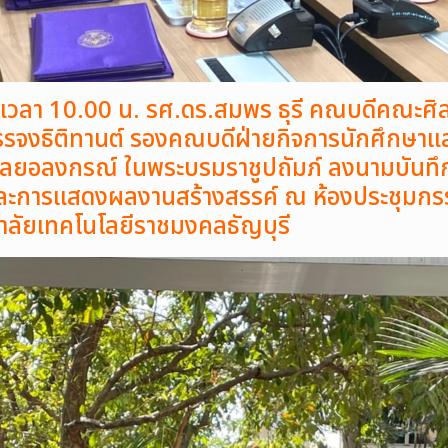
า 10.00 น. รศ.ดร.สมพร ธุรี คณบดีคณะศิล
รจงธิติทานต์ รองคณบดีฝ่ายกิจการนักศึกษา
ไลยอลงกรณ์ ในพระบรมราชูปถัมภ์ ลงนามบันท
 และการแสดงผลงานสร้างสรรค์ ณ ห้องประชุมกร
ลัยเทคโนโลยีราชมงคลธัญบุรี