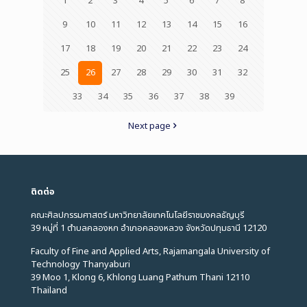
1
2
3
4
5
6
7
8
9
10
11
12
13
14
15
16
17
18
19
20
21
22
23
24
25
26
27
28
29
30
31
32
33
34
35
36
37
38
39
Next page
ติดต่อ
คณะศิลปกรรมศาสตร์ มหาวิทยาลัยเทคโนโลยีราชมงคลธัญบุรี
39 หมู่ที่ 1 ตำบลคลองหก อำเภอคลองหลวง จังหวัดปทุมธานี 12120
Faculty of Fine and Applied Arts, Rajamangala University of
Technology Thanyaburi
39 Moo 1, Klong 6, Khlong Luang Pathum Thani 12110
Thailand