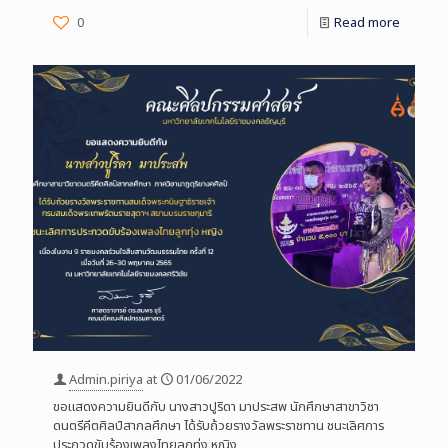
0
Read more
Admin.piriya
at
01/06/2022
ขอแสดงความยินดีกับ นางสาวปูริดา มาประสพ นักศึกษาสาขาวิชา
ดนตรีคีตศิลป์สากลศึกษา ได้รับถ้วยรางวัลพระราชทาน ชนะเลิศการ
ประกวดขับร้องเพลงไทยลูกทุ่ง หญิง