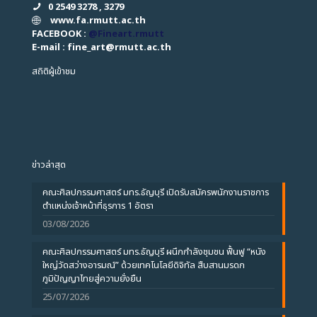
0 2549 3278 , 3279
www.fa.rmutt.ac.th
FACEBOOK :
@Fineart.rmutt
E-mail : fine_art
@
rmutt.ac.th
สถิติผู้เข้าชม
ข่าวล่าสุด
คณะศิลปกรรมศาสตร์ มทร.ธัญบุรี เปิดรับสมัครพนักงานราชการ
ตำแหน่งเจ้าหน้าที่ธุรการ 1 อัตรา
03/08/2026
คณะศิลปกรรมศาสตร์ มทร.ธัญบุรี ผนึกกำลังชุมชน ฟื้นฟู “หนัง
ใหญ่วัดสว่างอารมณ์” ด้วยเทคโนโลยีดิจิทัล สืบสานมรดก
ภูมิปัญญาไทยสู่ความยั่งยืน
25/07/2026