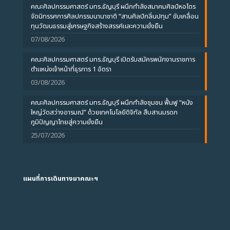
คณะศิลปกรรมศาสตร์ มทร.ธัญบุรี ผนึกกำลังสมาคมศิลป์หอไตร
จัดนิทรรศการศิลปกรรมนานาชาติ “สานศิลป์กลิ่นปทุม” ขับเคลื่อน
ทุนวัฒนธรรมสู่เศรษฐกิจสร้างสรรค์และความยั่งยืน
07/08/2026
คณะศิลปกรรมศาสตร์ มทร.ธัญบุรี เปิดรับสมัครพนักงานราชการ
ตำแหน่งเจ้าหน้าที่ธุรการ 1 อัตรา
03/08/2026
คณะศิลปกรรมศาสตร์ มทร.ธัญบุรี ผนึกกำลังชุมชน ฟื้นฟู “หนัง
ใหญ่วัดสว่างอารมณ์” ด้วยเทคโนโลยีดิจิทัล สืบสานมรดก
ภูมิปัญญาไทยสู่ความยั่งยืน
25/07/2026
แผนที่การเดินทางมาคณะฯ