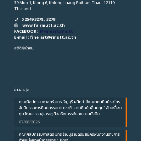
39 Moo 1, Klong 6, Khlong Luang Pathum Thani 12110
Thailand
0 2549 3278 , 3279
www.fa.rmutt.ac.th
FACEBOOK :
@Fineart.rmutt
E-mail : fine_art
@
rmutt.ac.th
สถิติผู้เข้าชม
ข่าวล่าสุด
คณะศิลปกรรมศาสตร์ มทร.ธัญบุรี ผนึกกำลังสมาคมศิลป์หอไตร
จัดนิทรรศการศิลปกรรมนานาชาติ “สานศิลป์กลิ่นปทุม” ขับเคลื่อน
ทุนวัฒนธรรมสู่เศรษฐกิจสร้างสรรค์และความยั่งยืน
07/08/2026
คณะศิลปกรรมศาสตร์ มทร.ธัญบุรี เปิดรับสมัครพนักงานราชการ
ตำแหน่งเจ้าหน้าที่ธุรการ 1 อัตรา