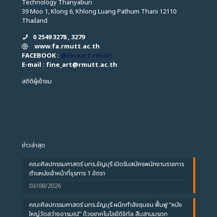
Technology Thanyaburi
39 Moo 1, Klong 6, Khlong Luang Pathum Thani 12110
Thailand
0 2549 3278 , 3279
www.fa.rmutt.ac.th
FACEBOOK :
@Fineart.rmutt
E-mail : fine_art
@
rmutt.ac.th
สถิติผู้เข้าชม
ข่าวล่าสุด
คณะศิลปกรรมศาสตร์ มทร.ธัญบุรี เปิดรับสมัครพนักงานราชการ
ตำแหน่งเจ้าหน้าที่ธุรการ 1 อัตรา
03/08/2026
คณะศิลปกรรมศาสตร์ มทร.ธัญบุรี ผนึกกำลังชุมชน ฟื้นฟู “หนัง
ใหญ่วัดสว่างอารมณ์” ด้วยเทคโนโลยีดิจิทัล สืบสานมรดก