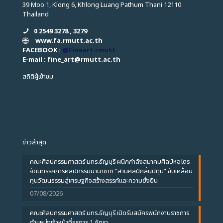
39 Moo 1, Klong 6, Khlong Luang Pathum Thani 12110
Thailand
0 2549 3278 , 3279
www.fa.rmutt.ac.th
FACEBOOK :
@Fineart.rmutt
E-mail : fine_art
@
rmutt.ac.th
สถิติผู้เข้าชม
ข่าวล่าสุด
คณะศิลปกรรมศาสตร์ มทร.ธัญบุรี ผนึกกำลังสมาคมศิลป์หอไตร
จัดนิทรรศการศิลปกรรมนานาชาติ “สานศิลป์กลิ่นปทุม” ขับเคลื่อน
ทุนวัฒนธรรมสู่เศรษฐกิจสร้างสรรค์และความยั่งยืน
07/08/2026
คณะศิลปกรรมศาสตร์ มทร.ธัญบุรี เปิดรับสมัครพนักงานราชการ
ตำแหน่งเจ้าหน้าที่ธุรการ 1 อัตรา