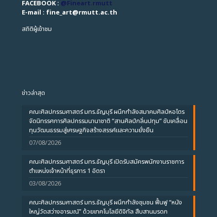
FACEBOOK :
@Fineart.rmutt
E-mail : fine_art
@
rmutt.ac.th
สถิติผู้เข้าชม
ข่าวล่าสุด
คณะศิลปกรรมศาสตร์ มทร.ธัญบุรี ผนึกกำลังสมาคมศิลป์หอไตร
จัดนิทรรศการศิลปกรรมนานาชาติ “สานศิลป์กลิ่นปทุม” ขับเคลื่อน
ทุนวัฒนธรรมสู่เศรษฐกิจสร้างสรรค์และความยั่งยืน
07/08/2026
คณะศิลปกรรมศาสตร์ มทร.ธัญบุรี เปิดรับสมัครพนักงานราชการ
ตำแหน่งเจ้าหน้าที่ธุรการ 1 อัตรา
03/08/2026
คณะศิลปกรรมศาสตร์ มทร.ธัญบุรี ผนึกกำลังชุมชน ฟื้นฟู “หนัง
ใหญ่วัดสว่างอารมณ์” ด้วยเทคโนโลยีดิจิทัล สืบสานมรดก