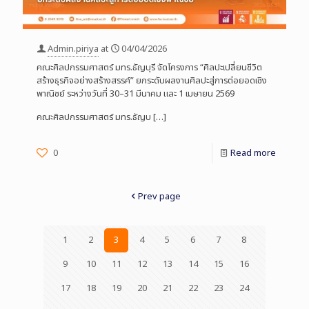
Admin.piriya
at
04/04/2026
คณะศิลปกรรมศาสตร์ มทร.ธัญบุรี จัดโครงการ “ศิลปะเปลี่ยนชีวิต
สร้างธุรกิจอย่างสร้างสรรค์” ยกระดับผลงานศิลปะสู่การต่อยอดเชิง
พาณิชย์ ระหว่างวันที่ 30–31 มีนาคม และ 1 เมษายน 2569
คณะศิลปกรรมศาสตร์ มทร.ธัญบ
[…]
0
Read more
Prev page
1
2
3
4
5
6
7
8
9
10
11
12
13
14
15
16
17
18
19
20
21
22
23
24