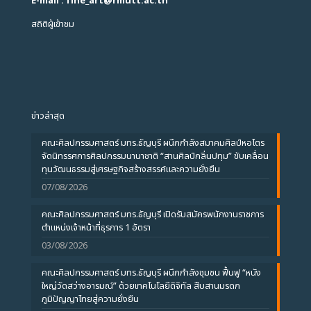
E-mail : fine_art
@
rmutt.ac.th
สถิติผู้เข้าชม
ข่าวล่าสุด
คณะศิลปกรรมศาสตร์ มทร.ธัญบุรี ผนึกกำลังสมาคมศิลป์หอไตร
จัดนิทรรศการศิลปกรรมนานาชาติ “สานศิลป์กลิ่นปทุม” ขับเคลื่อน
ทุนวัฒนธรรมสู่เศรษฐกิจสร้างสรรค์และความยั่งยืน
07/08/2026
คณะศิลปกรรมศาสตร์ มทร.ธัญบุรี เปิดรับสมัครพนักงานราชการ
ตำแหน่งเจ้าหน้าที่ธุรการ 1 อัตรา
03/08/2026
คณะศิลปกรรมศาสตร์ มทร.ธัญบุรี ผนึกกำลังชุมชน ฟื้นฟู “หนัง
ใหญ่วัดสว่างอารมณ์” ด้วยเทคโนโลยีดิจิทัล สืบสานมรดก
ภูมิปัญญาไทยสู่ความยั่งยืน