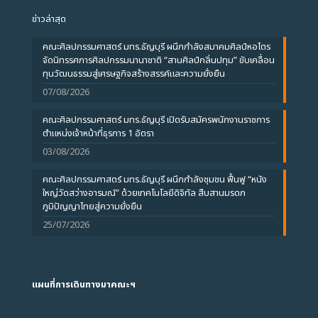
ข่าวล่าสุด
คณะศิลปกรรมศาสตร์ มทร.ธัญบุรี ผนึกกำลังสมาคมศิลป์หอไตร
จัดนิทรรศการศิลปกรรมนานาชาติ “สานศิลป์กลิ่นปทุม” ขับเคลื่อน
ทุนวัฒนธรรมสู่เศรษฐกิจสร้างสรรค์และความยั่งยืน
07/08/2026
คณะศิลปกรรมศาสตร์ มทร.ธัญบุรี เปิดรับสมัครพนักงานราชการ
ตำแหน่งเจ้าหน้าที่ธุรการ 1 อัตรา
03/08/2026
คณะศิลปกรรมศาสตร์ มทร.ธัญบุรี ผนึกกำลังชุมชน ฟื้นฟู “หนัง
ใหญ่วัดสว่างอารมณ์” ด้วยเทคโนโลยีดิจิทัล สืบสานมรดก
ภูมิปัญญาไทยสู่ความยั่งยืน
25/07/2026
แผนที่การเดินทางมาคณะฯ