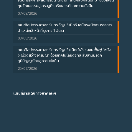
จัดนิทรรศการศิลปกรรมนานาชาติ “สานศิลป์กลิ่นปทุม” ขับเคลื่อน
ทุนวัฒนธรรมสู่เศรษฐกิจสร้างสรรค์และความยั่งยืน
07/08/2026
คณะศิลปกรรมศาสตร์ มทร.ธัญบุรี เปิดรับสมัครพนักงานราชการ
ตำแหน่งเจ้าหน้าที่ธุรการ 1 อัตรา
03/08/2026
คณะศิลปกรรมศาสตร์ มทร.ธัญบุรี ผนึกกำลังชุมชน ฟื้นฟู “หนัง
ใหญ่วัดสว่างอารมณ์” ด้วยเทคโนโลยีดิจิทัล สืบสานมรดก
ภูมิปัญญาไทยสู่ความยั่งยืน
25/07/2026
แผนที่การเดินทางมาคณะฯ