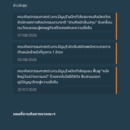
ข่าวล่าสุด
คณะศิลปกรรมศาสตร์ มทร.ธัญบุรี ผนึกกำลังสมาคมศิลป์หอไตร
จัดนิทรรศการศิลปกรรมนานาชาติ “สานศิลป์กลิ่นปทุม” ขับเคลื่อน
ทุนวัฒนธรรมสู่เศรษฐกิจสร้างสรรค์และความยั่งยืน
07/08/2026
คณะศิลปกรรมศาสตร์ มทร.ธัญบุรี เปิดรับสมัครพนักงานราชการ
ตำแหน่งเจ้าหน้าที่ธุรการ 1 อัตรา
03/08/2026
คณะศิลปกรรมศาสตร์ มทร.ธัญบุรี ผนึกกำลังชุมชน ฟื้นฟู “หนัง
ใหญ่วัดสว่างอารมณ์” ด้วยเทคโนโลยีดิจิทัล สืบสานมรดก
ภูมิปัญญาไทยสู่ความยั่งยืน
25/07/2026
แผนที่การเดินทางมาคณะฯ