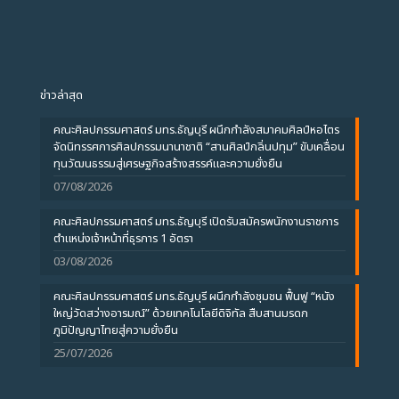
ข่าวล่าสุด
คณะศิลปกรรมศาสตร์ มทร.ธัญบุรี ผนึกกำลังสมาคมศิลป์หอไตร
จัดนิทรรศการศิลปกรรมนานาชาติ “สานศิลป์กลิ่นปทุม” ขับเคลื่อน
ทุนวัฒนธรรมสู่เศรษฐกิจสร้างสรรค์และความยั่งยืน
07/08/2026
คณะศิลปกรรมศาสตร์ มทร.ธัญบุรี เปิดรับสมัครพนักงานราชการ
ตำแหน่งเจ้าหน้าที่ธุรการ 1 อัตรา
03/08/2026
คณะศิลปกรรมศาสตร์ มทร.ธัญบุรี ผนึกกำลังชุมชน ฟื้นฟู “หนัง
ใหญ่วัดสว่างอารมณ์” ด้วยเทคโนโลยีดิจิทัล สืบสานมรดก
ภูมิปัญญาไทยสู่ความยั่งยืน
25/07/2026