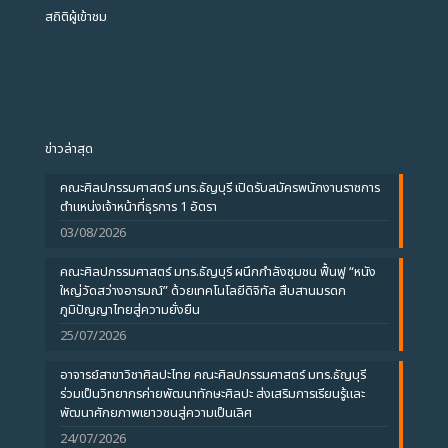
สถิติผู้เข้าชม
ข่าวล่าสุด
คณะศิลปกรรมศาสตร์ มทร.ธัญบุรี เปิดรับสมัครพนักงานราชการ
ตำแหน่งเจ้าหน้าที่ธุรการ 1 อัตรา
03/08/2026
คณะศิลปกรรมศาสตร์ มทร.ธัญบุรี ผนึกกำลังชุมชน ฟื้นฟู “หนัง
ใหญ่วัดสว่างอารมณ์” ด้วยเทคโนโลยีดิจิทัล สืบสานมรดก
ภูมิปัญญาไทยสู่ความยั่งยืน
25/07/2026
อาจารย์สาขาวิชาศิลปะไทย คณะศิลปกรรมศาสตร์ มทร.ธัญบุรี
ร่วมเป็นวิทยากรค่ายพัฒนาทักษะศิลปะ ส่งเสริมการเรียนรู้และ
พัฒนาศักยภาพเยาวชนสู่ความเป็นเลิศ
24/07/2026