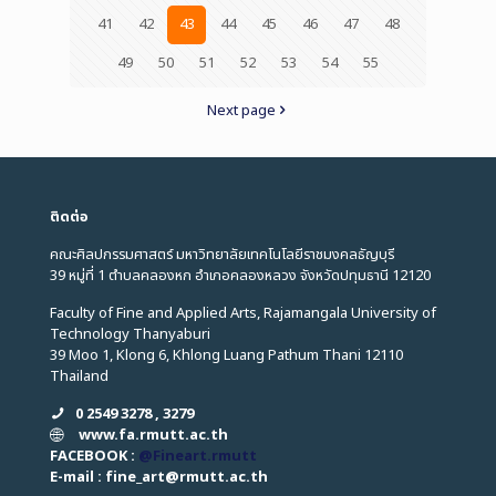
41
42
43
44
45
46
47
48
49
50
51
52
53
54
55
Next page
ติดต่อ
คณะศิลปกรรมศาสตร์ มหาวิทยาลัยเทคโนโลยีราชมงคลธัญบุรี
39 หมู่ที่ 1 ตำบลคลองหก อำเภอคลองหลวง จังหวัดปทุมธานี 12120
Faculty of Fine and Applied Arts, Rajamangala University of
Technology Thanyaburi
39 Moo 1, Klong 6, Khlong Luang Pathum Thani 12110
Thailand
0 2549 3278 , 3279
www.fa.rmutt.ac.th
FACEBOOK :
@Fineart.rmutt
E-mail : fine_art
@
rmutt.ac.th