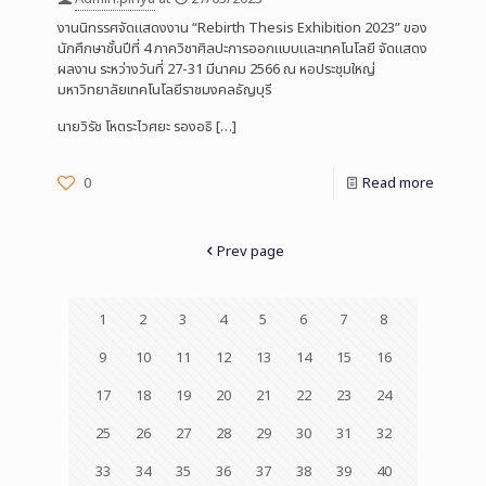
งานนิทรรศจัดแสดงงาน “Rebirth Thesis Exhibition 2023” ของ
นักศึกษาชั้นปีที่ 4 ภาควิชาศิลปะการออกแบบและเทคโนโลยี จัดแสดง
ผลงาน ระหว่างวันที่ 27-31 มีนาคม 2566 ณ หอประชุมใหญ่
มหาวิทยาลัยเทคโนโลยีราชมงคลธัญบุรี
นายวิรัช โหตระไวศยะ รองอธิ
[…]
0
Read more
Prev page
1
2
3
4
5
6
7
8
9
10
11
12
13
14
15
16
17
18
19
20
21
22
23
24
25
26
27
28
29
30
31
32
33
34
35
36
37
38
39
40