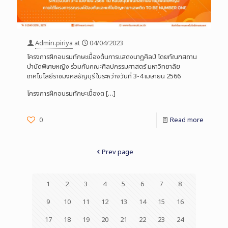
Admin.piriya
at
04/04/2023
โครงการฝึกอบรมทักษะเบื้องต้นการแสดงนาฏศิลป์ โดยทัณฑสถาน
บำบัดพิเศษหญิง ร่วมกับคณะศิลปกรรมศาสตร์ มหาวิทยาลัย
เทคโนโลยีราชมงคลธัญบุรี ในระหว่างวันที่ 3-4 เมษายน 2566
โครงการฝึกอบรมทักษะเบื้องต
[…]
0
Read more
Prev page
1
2
3
4
5
6
7
8
9
10
11
12
13
14
15
16
17
18
19
20
21
22
23
24