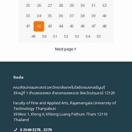
25
26
27
28
29
30
31
32
33
34
35
36
37
38
39
40
41
42
43
44
45
46
47
48
49
50
51
52
53
54
55
Next page
ติดต่อ
คณะศิลปกรรมศาสตร์ มหาวิทยาลัยเทคโนโลยีราชมงคลธัญบุรี
39 หมู่ที่ 1 ตำบลคลองหก อำเภอคลองหลวง จังหวัดปทุมธานี 12120
Faculty of Fine and Applied Arts, Rajamangala University of
Technology Thanyaburi
39 Moo 1, Klong 6, Khlong Luang Pathum Thani 12110
Thailand
0 2549 3278 , 3279