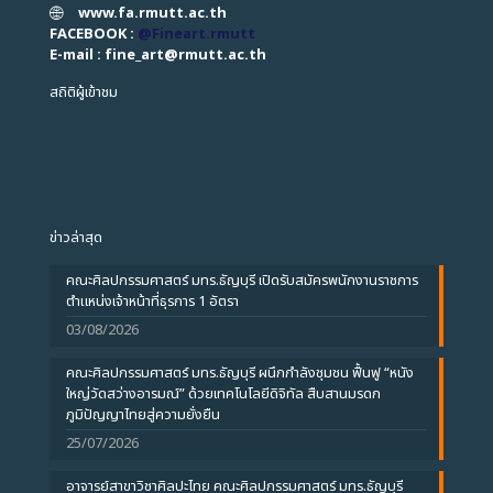
www.fa.rmutt.ac.th
FACEBOOK :
@Fineart.rmutt
E-mail : fine_art
@
rmutt.ac.th
สถิติผู้เข้าชม
ข่าวล่าสุด
คณะศิลปกรรมศาสตร์ มทร.ธัญบุรี เปิดรับสมัครพนักงานราชการ
ตำแหน่งเจ้าหน้าที่ธุรการ 1 อัตรา
03/08/2026
คณะศิลปกรรมศาสตร์ มทร.ธัญบุรี ผนึกกำลังชุมชน ฟื้นฟู “หนัง
ใหญ่วัดสว่างอารมณ์” ด้วยเทคโนโลยีดิจิทัล สืบสานมรดก
ภูมิปัญญาไทยสู่ความยั่งยืน
25/07/2026
อาจารย์สาขาวิชาศิลปะไทย คณะศิลปกรรมศาสตร์ มทร.ธัญบุรี