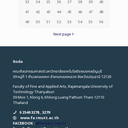
33
34
35
36
37
38
39
40
41
42
43
44
45
46
47
48
49
50
51
52
53
54
55
56
Next page
ติดต่อ
คณะศิลปกรรมศาสตร์ มหาวิทยาลัยเทคโนโลยีราชมงคลธัญบุรี
39 หมู่ที่ 1 ตำบลคลองหก อำเภอคลองหลวง จังหวัดปทุมธานี 12120
Faculty of Fine and Applied Arts, Rajamangala University of
Technology Thanyaburi
39 Moo 1, Klong 6, Khlong Luang Pathum Thani 12110
Thailand
0 2549 3278 , 3279
www.fa.rmutt.ac.th
FACEBOOK :
@Fineart.rmutt