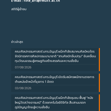
E-mail : fine_art
@
rmutt.ac.th
สถิติผู้เข้าชม
ข่าวล่าสุด
คณะศิลปกรรมศาสตร์ มทร.ธัญบุรี ผนึกกำลังสมาคมศิลป์หอไตร
จัดนิทรรศการศิลปกรรมนานาชาติ “สานศิลป์กลิ่นปทุม” ขับเคลื่อน
ทุนวัฒนธรรมสู่เศรษฐกิจสร้างสรรค์และความยั่งยืน
07/08/2026
คณะศิลปกรรมศาสตร์ มทร.ธัญบุรี เปิดรับสมัครพนักงานราชการ
ตำแหน่งเจ้าหน้าที่ธุรการ 1 อัตรา
03/08/2026
คณะศิลปกรรมศาสตร์ มทร.ธัญบุรี ผนึกกำลังชุมชน ฟื้นฟู “หนัง
ใหญ่วัดสว่างอารมณ์” ด้วยเทคโนโลยีดิจิทัล สืบสานมรดก
ภูมิปัญญาไทยสู่ความยั่งยืน