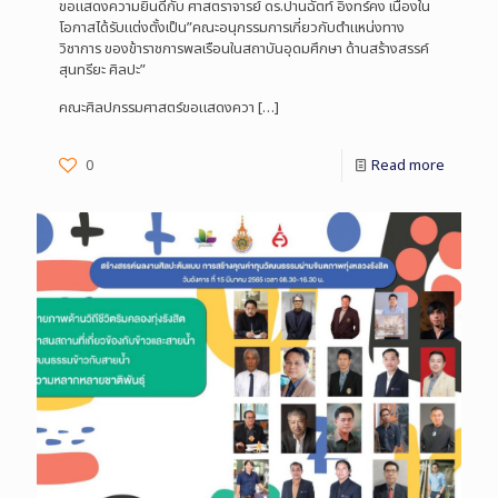
ขอแสดงความยินดีกับ ศาสตราจารย์ ดร.ปานฉัตท์ อิงทร์คง เนื่องใน
โอกาสได้รับแต่งตั้งเป็น”คณะอนุกรรมการเกี่ยวกับตำแหน่งทาง
วิชาการ ของข้าราชการพลเรือนในสถาบันอุดมศึกษา ด้านสร้างสรรค์
สุนทรียะ ศิลปะ”
คณะศิลปกรรมศาสตร์ขอแสดงควา
[…]
0
Read more