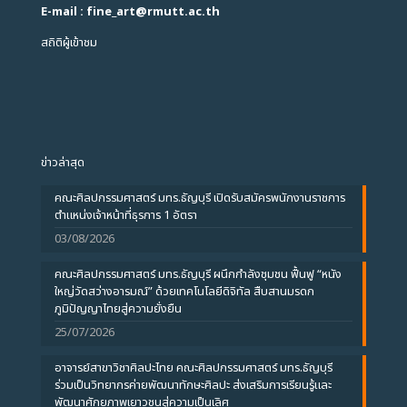
E-mail : fine_art
@
rmutt.ac.th
สถิติผู้เข้าชม
ข่าวล่าสุด
คณะศิลปกรรมศาสตร์ มทร.ธัญบุรี เปิดรับสมัครพนักงานราชการ
ตำแหน่งเจ้าหน้าที่ธุรการ 1 อัตรา
03/08/2026
คณะศิลปกรรมศาสตร์ มทร.ธัญบุรี ผนึกกำลังชุมชน ฟื้นฟู “หนัง
ใหญ่วัดสว่างอารมณ์” ด้วยเทคโนโลยีดิจิทัล สืบสานมรดก
ภูมิปัญญาไทยสู่ความยั่งยืน
25/07/2026
อาจารย์สาขาวิชาศิลปะไทย คณะศิลปกรรมศาสตร์ มทร.ธัญบุรี
ร่วมเป็นวิทยากรค่ายพัฒนาทักษะศิลปะ ส่งเสริมการเรียนรู้และ
พัฒนาศักยภาพเยาวชนสู่ความเป็นเลิศ