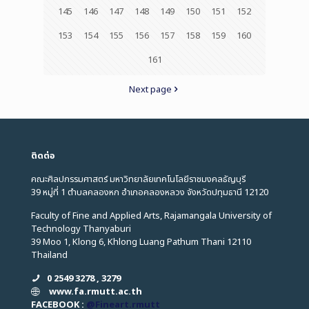
145
146
147
148
149
150
151
152
153
154
155
156
157
158
159
160
161
Next page
ติดต่อ
คณะศิลปกรรมศาสตร์ มหาวิทยาลัยเทคโนโลยีราชมงคลธัญบุรี
39 หมู่ที่ 1 ตำบลคลองหก อำเภอคลองหลวง จังหวัดปทุมธานี 12120
Faculty of Fine and Applied Arts, Rajamangala University of
Technology Thanyaburi
39 Moo 1, Klong 6, Khlong Luang Pathum Thani 12110
Thailand
0 2549 3278 , 3279
www.fa.rmutt.ac.th
FACEBOOK :
@Fineart.rmutt