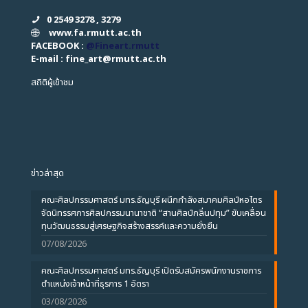
0 2549 3278 , 3279
www.fa.rmutt.ac.th
FACEBOOK :
@Fineart.rmutt
E-mail : fine_art
@
rmutt.ac.th
สถิติผู้เข้าชม
ข่าวล่าสุด
คณะศิลปกรรมศาสตร์ มทร.ธัญบุรี ผนึกกำลังสมาคมศิลป์หอไตร
จัดนิทรรศการศิลปกรรมนานาชาติ “สานศิลป์กลิ่นปทุม” ขับเคลื่อน
ทุนวัฒนธรรมสู่เศรษฐกิจสร้างสรรค์และความยั่งยืน
07/08/2026
คณะศิลปกรรมศาสตร์ มทร.ธัญบุรี เปิดรับสมัครพนักงานราชการ
ตำแหน่งเจ้าหน้าที่ธุรการ 1 อัตรา
03/08/2026