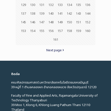
129
130
131
132
133
134
135
136
137
138
139
140
141
142
143
144
145
146
147
148
149
150
151
152
153
154
155
156
157
158
159
160
161
Next page
ติดต่อ
คณะศิลปกรรมศาสตร์ มหาวิทยาลัยเทคโนโลยีราชมงคลธัญบุรี
39 หมู่ที่ 1 ตำบลคลองหก อำเภอคลองหลวง จังหวัดปทุมธานี 12120
Faculty of Fine and Applied Arts, Rajamangala University of
Technology Thanyaburi
39 Moo 1, Klong 6, Khlong Luang Pathum Thani 12110
Thailand