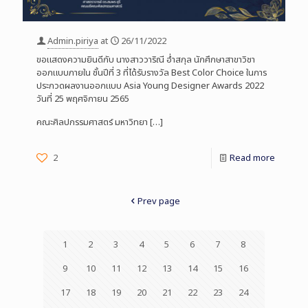
Admin.piriya
at
26/11/2022
ขอแสดงความยินดีกับ นางสาววาริณี อ่ำสกุล นักศึกษาสาขาวิชา
ออกแบบภายใน ชั้นปีที่ 3 ที่ได้รับรางวัล Best Color Choice ในการ
ประกวดผลงานออกแบบ Asia Young Designer Awards 2022
วันที่ 25 พฤศจิกายน 2565
คณะศิลปกรรมศาสตร์ มหาวิทยา
[…]
2
Read more
Prev page
1
2
3
4
5
6
7
8
9
10
11
12
13
14
15
16
17
18
19
20
21
22
23
24