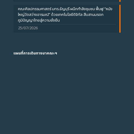
คณะศิลปกรรมศาสตร์ มทร.ธัญบุรี ผนึกกำลังชุมชน ฟื้นฟู “หนัง
ใหญ่วัดสว่างอารมณ์” ด้วยเทคโนโลยีดิจิทัล สืบสานมรดก
ภูมิปัญญาไทยสู่ความยั่งยืน
25/07/2026
แผนที่การเดินทางมาคณะฯ