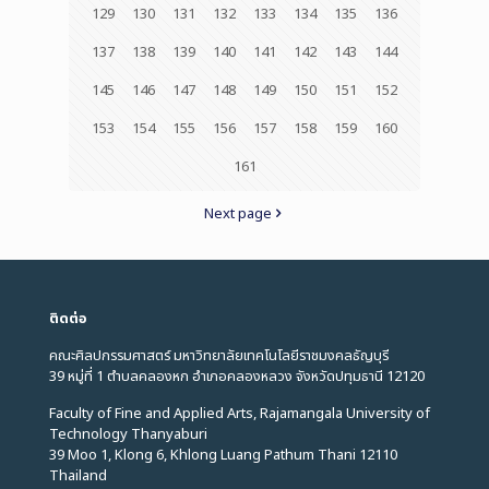
129
130
131
132
133
134
135
136
137
138
139
140
141
142
143
144
145
146
147
148
149
150
151
152
153
154
155
156
157
158
159
160
161
Next page
ติดต่อ
คณะศิลปกรรมศาสตร์ มหาวิทยาลัยเทคโนโลยีราชมงคลธัญบุรี
39 หมู่ที่ 1 ตำบลคลองหก อำเภอคลองหลวง จังหวัดปทุมธานี 12120
Faculty of Fine and Applied Arts, Rajamangala University of
Technology Thanyaburi
39 Moo 1, Klong 6, Khlong Luang Pathum Thani 12110
Thailand