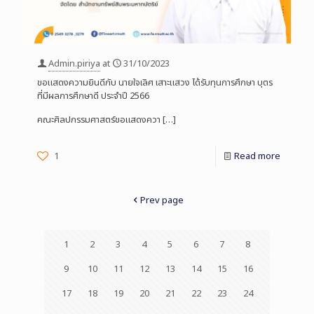
Admin.piriya
at
31/10/2023
ขอแสดงความยินดีกับ นายใจเลิศ เสาะแสวง ได้รับทุนการศึกษา บุตร
ที่มีผลการศึกษาดี ประจำปี 2566
คณะศิลปกรรมศาสตร์ขอแสดงควา
[…]
1
Read more
Prev page
1
2
3
4
5
6
7
8
9
10
11
12
13
14
15
16
17
18
19
20
21
22
23
24