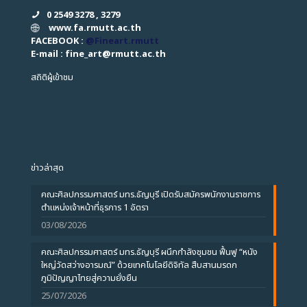
0 2549 3278 , 3279
www.fa.rmutt.ac.th
FACEBOOK :
@Fineart.rmutt
E-mail : fine_art
@
rmutt.ac.th
สถิติผู้เข้าชม
ข่าวล่าสุด
คณะศิลปกรรมศาสตร์ มทร.ธัญบุรี เปิดรับสมัครพนักงานราชการ
ตำแหน่งเจ้าหน้าที่ธุรการ 1 อัตรา
03/08/2026
คณะศิลปกรรมศาสตร์ มทร.ธัญบุรี ผนึกกำลังชุมชน ฟื้นฟู “หนัง
ใหญ่วัดสว่างอารมณ์” ด้วยเทคโนโลยีดิจิทัล สืบสานมรดก
ภูมิปัญญาไทยสู่ความยั่งยืน
25/07/2026