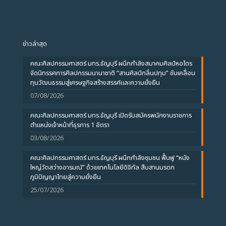
ข่าวล่าสุด
คณะศิลปกรรมศาสตร์ มทร.ธัญบุรี ผนึกกำลังสมาคมศิลป์หอไตร
จัดนิทรรศการศิลปกรรมนานาชาติ “สานศิลป์กลิ่นปทุม” ขับเคลื่อน
ทุนวัฒนธรรมสู่เศรษฐกิจสร้างสรรค์และความยั่งยืน
07/08/2026
คณะศิลปกรรมศาสตร์ มทร.ธัญบุรี เปิดรับสมัครพนักงานราชการ
ตำแหน่งเจ้าหน้าที่ธุรการ 1 อัตรา
03/08/2026
คณะศิลปกรรมศาสตร์ มทร.ธัญบุรี ผนึกกำลังชุมชน ฟื้นฟู “หนัง
ใหญ่วัดสว่างอารมณ์” ด้วยเทคโนโลยีดิจิทัล สืบสานมรดก
ภูมิปัญญาไทยสู่ความยั่งยืน
25/07/2026