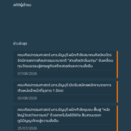
สถิติผู้เข้าชม
ข่าวล่าสุด
คณะศิลปกรรมศาสตร์ มทร.ธัญบุรี ผนึกกำลังสมาคมศิลป์หอไตร
จัดนิทรรศการศิลปกรรมนานาชาติ “สานศิลป์กลิ่นปทุม” ขับเคลื่อน
ทุนวัฒนธรรมสู่เศรษฐกิจสร้างสรรค์และความยั่งยืน
07/08/2026
คณะศิลปกรรมศาสตร์ มทร.ธัญบุรี เปิดรับสมัครพนักงานราชการ
ตำแหน่งเจ้าหน้าที่ธุรการ 1 อัตรา
03/08/2026
คณะศิลปกรรมศาสตร์ มทร.ธัญบุรี ผนึกกำลังชุมชน ฟื้นฟู “หนัง
ใหญ่วัดสว่างอารมณ์” ด้วยเทคโนโลยีดิจิทัล สืบสานมรดก
ภูมิปัญญาไทยสู่ความยั่งยืน
25/07/2026