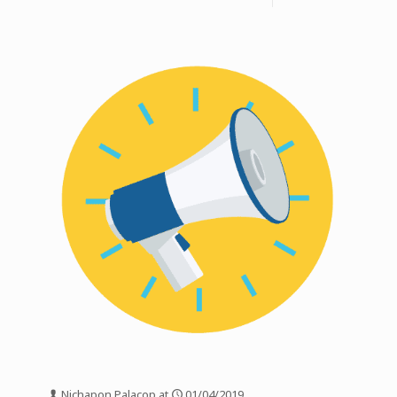
Nichapon Palacop
at
01/04/2019