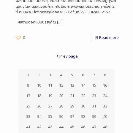
ผลงานออกแบบบรรจุภัณฑ์สาขาออกแบบผลิตภัณฑ์ มทร.ธัญบุรีจัด
แสดงในงานแสดงสินค้าเทคโนโลยีการพิมพ์และบรรจุภัณฑ์ ครั้งที่ 2
ที่ อิมแพค เมืองทองธานีฮอลล์11-12 วันที่ 29-1 เมษายน 2562
ผลงานออกแบบบรรจุภัณ
[…]
0
Read more
Prev page
1
2
3
4
5
6
7
8
9
10
11
12
13
14
15
16
17
18
19
20
21
22
23
24
25
26
27
28
29
30
31
32
33
34
35
36
37
38
39
40
41
42
43
44
45
46
47
48