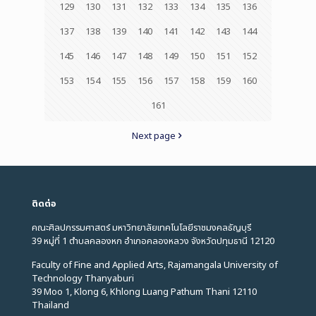
129
130
131
132
133
134
135
136
137
138
139
140
141
142
143
144
145
146
147
148
149
150
151
152
153
154
155
156
157
158
159
160
161
Next page
ติดต่อ
คณะศิลปกรรมศาสตร์ มหาวิทยาลัยเทคโนโลยีราชมงคลธัญบุรี
39 หมู่ที่ 1 ตำบลคลองหก อำเภอคลองหลวง จังหวัดปทุมธานี 12120
Faculty of Fine and Applied Arts, Rajamangala University of
Technology Thanyaburi
39 Moo 1, Klong 6, Khlong Luang Pathum Thani 12110
Thailand