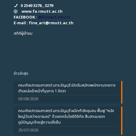
0 2549 3278 , 3279
www.fa.rmutt.ac.th
FACEBOOK :
@Fineart.rmutt
E-mail : fine_art
@
rmutt.ac.th
สถิติผู้เข้าชม
ข่าวล่าสุด
คณะศิลปกรรมศาสตร์ มทร.ธัญบุรี เปิดรับสมัครพนักงานราชการ
ตำแหน่งเจ้าหน้าที่ธุรการ 1 อัตรา
03/08/2026
คณะศิลปกรรมศาสตร์ มทร.ธัญบุรี ผนึกกำลังชุมชน ฟื้นฟู “หนัง
ใหญ่วัดสว่างอารมณ์” ด้วยเทคโนโลยีดิจิทัล สืบสานมรดก
ภูมิปัญญาไทยสู่ความยั่งยืน
25/07/2026