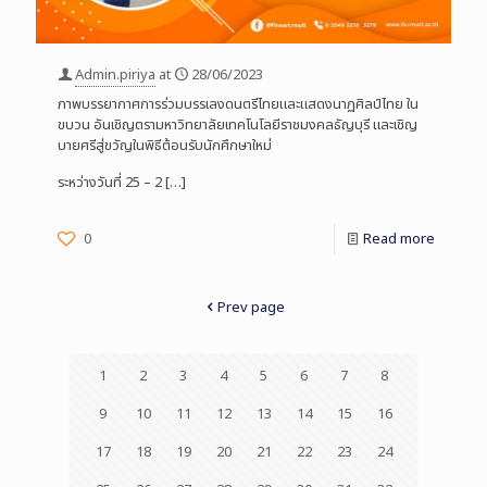
Admin.piriya
at
28/06/2023
ภาพบรรยากาศการร่วมบรรเลงดนตรีไทยและแสดงนาฏศิลป์ไทย ใน
ขบวน อันเชิญตรามหาวิทยาลัยเทคโนโลยีราชมงคลธัญบุรี และเชิญ
บายศรีสู่ขวัญในพิธีต้อนรับนักศึกษาใหม่
ระหว่างวันที่ 25 – 2
[…]
0
Read more
Prev page
1
2
3
4
5
6
7
8
9
10
11
12
13
14
15
16
17
18
19
20
21
22
23
24