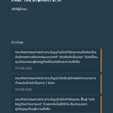
E-mail : fine_art
@
rmutt.ac.th
สถิติผู้เข้าชม
ข่าวล่าสุด
คณะศิลปกรรมศาสตร์ มทร.ธัญบุรี ผนึกกำลังสมาคมศิลป์หอไตร
จัดนิทรรศการศิลปกรรมนานาชาติ “สานศิลป์กลิ่นปทุม” ขับเคลื่อน
ทุนวัฒนธรรมสู่เศรษฐกิจสร้างสรรค์และความยั่งยืน
07/08/2026
คณะศิลปกรรมศาสตร์ มทร.ธัญบุรี เปิดรับสมัครพนักงานราชการ
ตำแหน่งเจ้าหน้าที่ธุรการ 1 อัตรา
03/08/2026
คณะศิลปกรรมศาสตร์ มทร.ธัญบุรี ผนึกกำลังชุมชน ฟื้นฟู “หนัง
ใหญ่วัดสว่างอารมณ์” ด้วยเทคโนโลยีดิจิทัล สืบสานมรดก
ภูมิปัญญาไทยสู่ความยั่งยืน