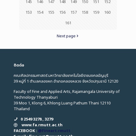
145
146
147
148
149
150
151
152
153
154
155
156
157
158
159
160
161
Next page
ติดต่อ
คณะศิลปกรรมศาสตร์ มหาวิทยาลัยเทคโนโลยีราชมงคลธัญบุรี
39 หมู่ที่ 1 ตำบลคลองหก อำเภอคลองหลวง จังหวัดปทุมธานี 12120
Faculty of Fine and Applied Arts, Rajamangala University of
Technology Thanyaburi
39 Moo 1, Klong 6, Khlong Luang Pathum Thani 12110
Thailand
0 2549 3278 , 3279
www.fa.rmutt.ac.th
FACEBOOK :
@Fineart.rmutt