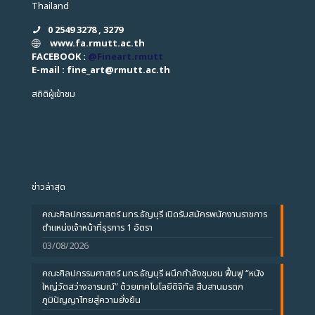
Thailand
0 2549 3278 , 3279
www.fa.rmutt.ac.th
FACEBOOK :
@Fineart.rmutt
E-mail : fine_art
@
rmutt.ac.th
สถิติผู้เข้าชม
ข่าวล่าสุด
คณะศิลปกรรมศาสตร์ มทร.ธัญบุรี เปิดรับสมัครพนักงานราชการ
ตำแหน่งเจ้าหน้าที่ธุรการ 1 อัตรา
03/08/2026
คณะศิลปกรรมศาสตร์ มทร.ธัญบุรี ผนึกกำลังชุมชน ฟื้นฟู “หนัง
ใหญ่วัดสว่างอารมณ์” ด้วยเทคโนโลยีดิจิทัล สืบสานมรดก
ภูมิปัญญาไทยสู่ความยั่งยืน