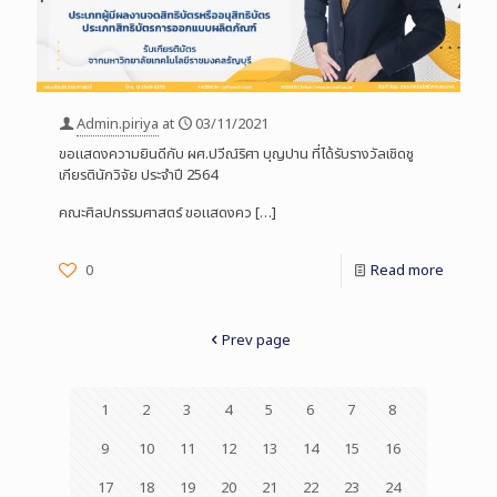
Admin.piriya
at
03/11/2021
ขอแสดงความยินดีกับ ผศ.ปวีณ์ริศา บุญปาน ที่ได้รับรางวัลเชิดชู
เกียรตินักวิจัย ประจำปี 2564
คณะศิลปกรรมศาสตร์ ขอแสดงคว
[…]
0
Read more
Prev page
1
2
3
4
5
6
7
8
9
10
11
12
13
14
15
16
17
18
19
20
21
22
23
24