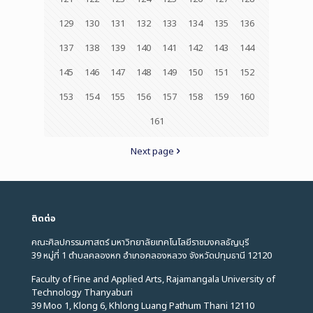
129
130
131
132
133
134
135
136
137
138
139
140
141
142
143
144
145
146
147
148
149
150
151
152
153
154
155
156
157
158
159
160
161
Next page
ติดต่อ
คณะศิลปกรรมศาสตร์ มหาวิทยาลัยเทคโนโลยีราชมงคลธัญบุรี
39 หมู่ที่ 1 ตำบลคลองหก อำเภอคลองหลวง จังหวัดปทุมธานี 12120
Faculty of Fine and Applied Arts, Rajamangala University of
Technology Thanyaburi
39 Moo 1, Klong 6, Khlong Luang Pathum Thani 12110