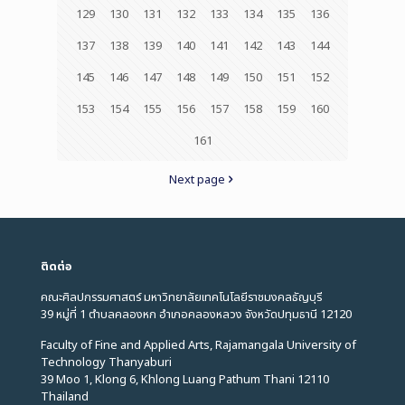
129
130
131
132
133
134
135
136
137
138
139
140
141
142
143
144
145
146
147
148
149
150
151
152
153
154
155
156
157
158
159
160
161
Next page
ติดต่อ
คณะศิลปกรรมศาสตร์ มหาวิทยาลัยเทคโนโลยีราชมงคลธัญบุรี
39 หมู่ที่ 1 ตำบลคลองหก อำเภอคลองหลวง จังหวัดปทุมธานี 12120
Faculty of Fine and Applied Arts, Rajamangala University of
Technology Thanyaburi
39 Moo 1, Klong 6, Khlong Luang Pathum Thani 12110
Thailand