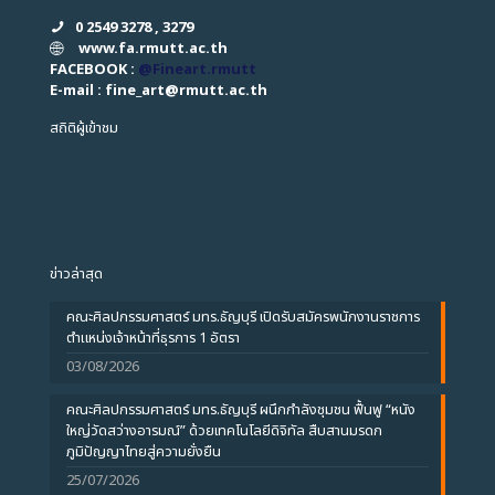
0 2549 3278 , 3279
www.fa.rmutt.ac.th
FACEBOOK :
@Fineart.rmutt
E-mail : fine_art
@
rmutt.ac.th
สถิติผู้เข้าชม
ข่าวล่าสุด
คณะศิลปกรรมศาสตร์ มทร.ธัญบุรี เปิดรับสมัครพนักงานราชการ
ตำแหน่งเจ้าหน้าที่ธุรการ 1 อัตรา
03/08/2026
คณะศิลปกรรมศาสตร์ มทร.ธัญบุรี ผนึกกำลังชุมชน ฟื้นฟู “หนัง
ใหญ่วัดสว่างอารมณ์” ด้วยเทคโนโลยีดิจิทัล สืบสานมรดก
ภูมิปัญญาไทยสู่ความยั่งยืน
25/07/2026